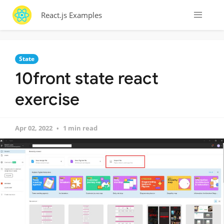
React.js Examples
State
10front state react
exercise
Apr 02, 2022
1 min read