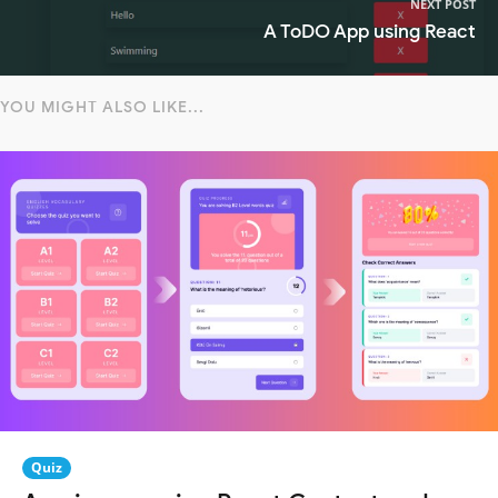
NEXT POST
A ToDO App using React
YOU MIGHT ALSO LIKE...
Quiz