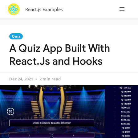
React.js Examples
Quiz
A Quiz App Built With
React.Js and Hooks
Dec 24, 2021
2 min read