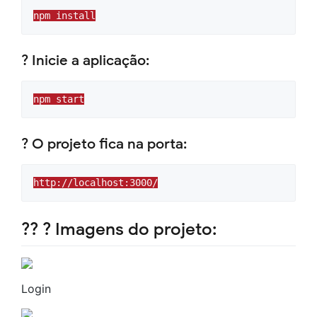
npm install
? Inicie a aplicação:
npm start
? O projeto fica na porta:
http://localhost:3000/
?? ?️ Imagens do projeto:
Login