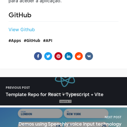
para aceder a aplicação.
GitHub
View Github
Apps
GitHub
API
PREVIOUS POST
Template Repo for React + Typescript + Vite
NEXT POST
Demos using Speechly voice input technology