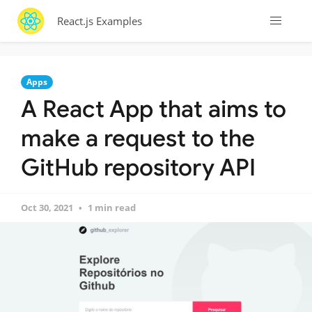
React.js Examples
Apps
A React App that aims to
make a request to the
GitHub repository API
Oct 30, 2021
1 min read