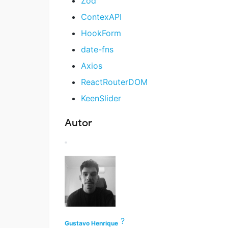
Zod
ContexAPI
HookForm
date-fns
Axios
ReactRouterDOM
KeenSlider
Autor
?
Gustavo Henrique