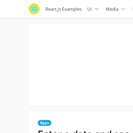
React.js Examples
Ui
Media
Apps