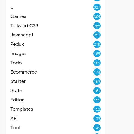
UI
327
Games
304
Tailwind CSS
285
Javascript
252
Redux
219
Images
185
Todo
181
Ecommerce
174
Starter
163
State
161
Editor
159
Templates
153
API
153
Tool
149