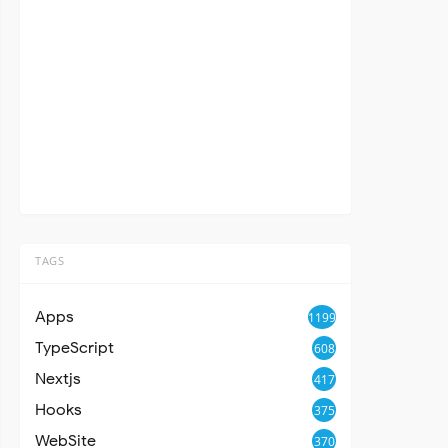
TAGS
Apps
1199
TypeScript
608
Nextjs
417
Hooks
375
WebSite
370