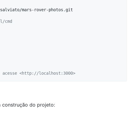
salviato/mars-rover-photos.git

l/cmd
 acesse <http://localhost:3000>
 construção do projeto: