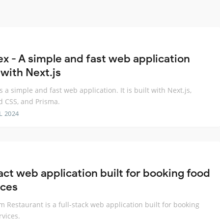
ex - A simple and fast web application
 with Next.js
s a simple and fast web application. It is built with Next.js,
d CSS, and Prisma.
L 2024
act web application built for booking food
ices
 Restaurant is a full-stack web application built for booking
rvices.