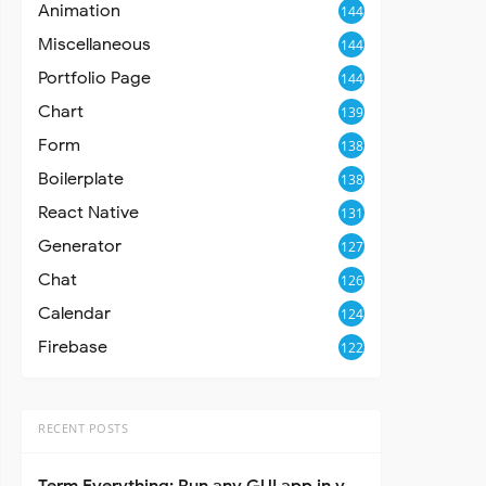
Animation
144
Miscellaneous
144
Portfolio Page
144
Chart
139
Form
138
Boilerplate
138
React Native
131
Generator
127
Chat
126
Calendar
124
Firebase
122
RECENT POSTS