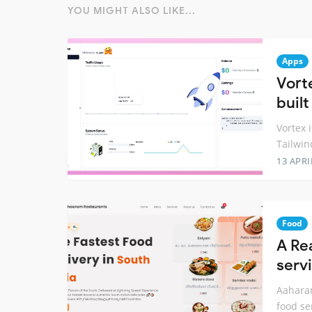
YOU MIGHT ALSO LIKE...
Apps
Vort
built
Vortex i
Tailwin
13 APRI
Food
A Re
serv
Aaharam
food se