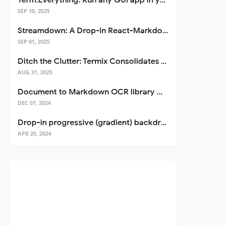
Term.Everything: Run any GUI app in your terminal—even over SSH
SEP 10, 2025
Streamdown: A Drop-in React-Markdown Replacement
SEP 01, 2025
Ditch the Clutter: Termix Consolidates Your Entire Server Workflow into One Self-Hosted Platform
AUG 31, 2025
Document to Markdown OCR library with Llama
DEC 07, 2024
Drop-in progressive (gradient) backdrop blur for React
APR 25, 2024