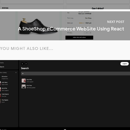
NEXT POST
A ShoeShop eCommerce WebSite Using React
YOU MIGHT ALSO LIKE...