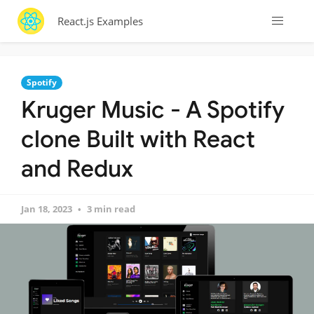
React.js Examples
Spotify
Kruger Music - A Spotify
clone Built with React
and Redux
Jan 18, 2023
3 min read