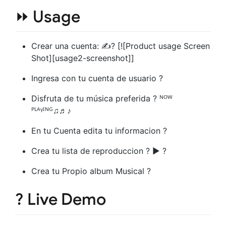
⏩ Usage
Crear una cuenta: ✍? [![Product usage Screen
Shot][usage2-screenshot]]
Ingresa con tu cuenta de usuario ?️
Disfruta de tu música preferida ? ᴺᴼᵂ
ᴾᴸᴬᵞᴵᴺᴳ♫♬♪
En tu Cuenta edita tu informacion ?
Crea tu lista de reproduccion ? ▶️ ?
Crea tu Propio album Musical ?
? Live Demo