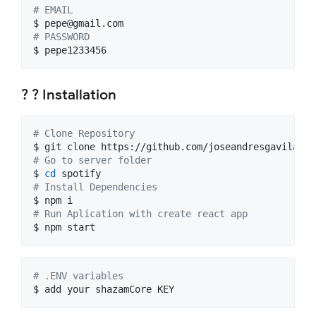
#
 EMAIL
$ 
pepe@gmail.com
#
 PASSWORD
$ pepe1233456
? ?️ Installation
#
 Clone Repository
#
 Go to server folder
$ 
cd
#
 Install Dependencies
#
 Run Aplication with create react app
$ npm start
#
 .ENV variables
$ add your shazamCore KEY