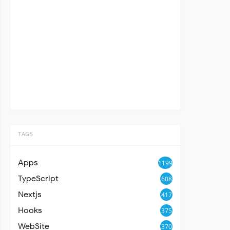
TAGS
Apps
1199
TypeScript
608
Nextjs
417
Hooks
375
WebSite
370