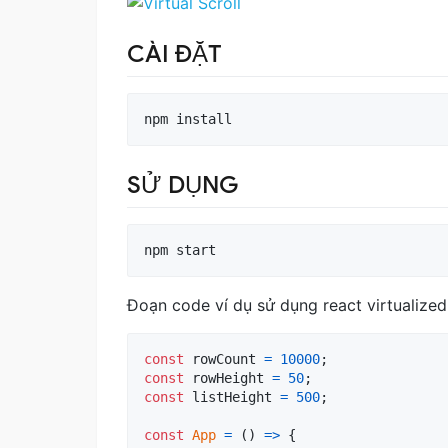
CÀI ĐẶT
SỬ DỤNG
Đoạn code ví dụ sử dụng react virtualized 
const
rowCount
=
10000
;
const
rowHeight
=
50
;
const
listHeight
=
500
;
const
App
=
(
)
=>
{