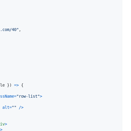
.com/40"
,
le 
}
)
=>
{
ssName
=
"row-list"
>
alt
=
""
/
>
iv
>
>