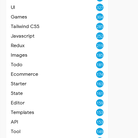
UI
327
Games
304
Tailwind CSS
285
Javascript
252
Redux
219
Images
185
Todo
181
Ecommerce
174
Starter
163
State
161
Editor
159
Templates
153
API
153
Tool
149