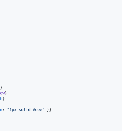
}
ow
}
h
}
m
: 
"1px solid #eee"
}
}