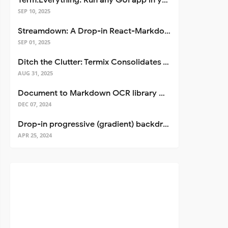
Term.Everything: Run any GUI app in your terminal—even over SSH
SEP 10, 2025
Streamdown: A Drop-in React-Markdown Replacement
SEP 01, 2025
Ditch the Clutter: Termix Consolidates Your Entire Server Workflow into One Self-Hosted Platform
AUG 31, 2025
Document to Markdown OCR library with Llama
DEC 07, 2024
Drop-in progressive (gradient) backdrop blur for React
APR 25, 2024