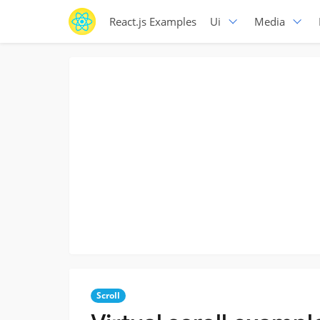
React.js Examples
Ui
Media
Scroll