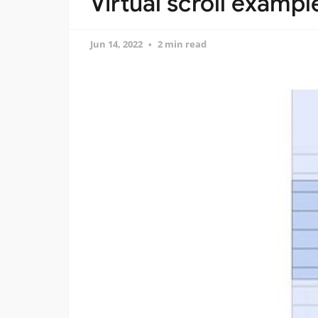
Virtual scroll exampl
Jun 14, 2022
2 min read