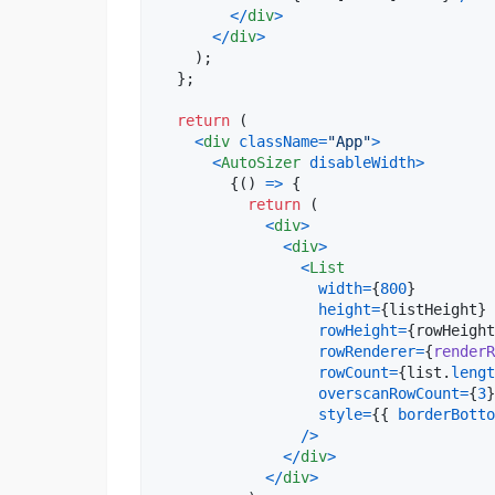
<
/
div
>
<
/
div
>
)
;
}
;
return
(
<
div
className
=
"App"
>
<
AutoSizer
disableWidth
>
{
(
)
=>
{
return
(
<
div
>
<
div
>
<
List
width
=
{
800
}
height
=
{
listHeight
}
rowHeight
=
{
rowHeight
rowRenderer
=
{
renderR
rowCount
=
{
list
.
lengt
overscanRowCount
=
{
3
}
style
=
{
{
borderBotto
/
>
<
/
div
>
<
/
div
>