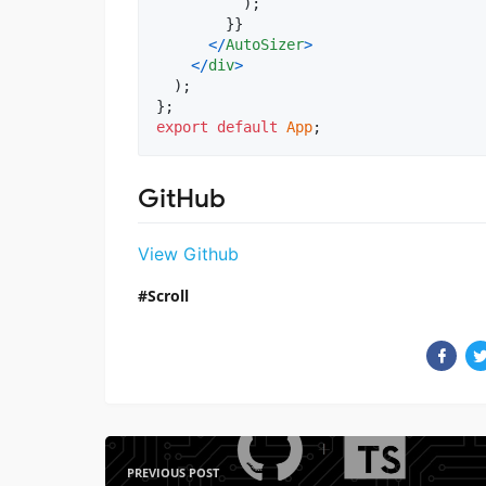
)
;
}
}
<
/
AutoSizer
>
<
/
div
>
)
;
}
;
export
default
App
;
GitHub
View Github
Scroll
PREVIOUS POST