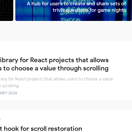
A hub for users to create and share sets of
trivia questions for game nights
library for React projects that allows
s to choose a value through scrolling
brary for React projects that allows users to choose a value
 scrolling
ARY 2024
 hook for scroll restoration