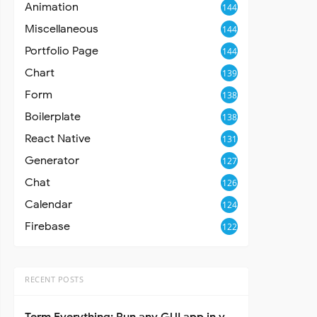
Animation
144
Miscellaneous
144
Portfolio Page
144
Chart
139
Form
138
Boilerplate
138
React Native
131
Generator
127
Chat
126
Calendar
124
Firebase
122
RECENT POSTS