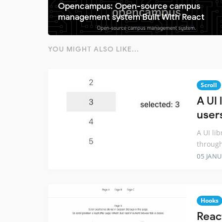
Opencampus: Open-source campus
management system Built With React
YOU MIGHT ALSO LIKE...
Scroll
A UI 
user
A UI li
through
05 JANU
Hooks
React