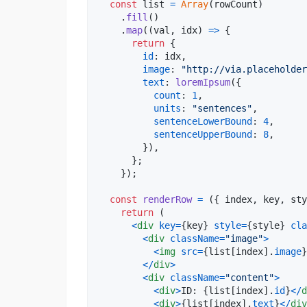
const
list
=
Array
(
rowCount
)
.
fill
(
)
.
map
(
(
val
,
idx
)
=>
{
return
{
id
: 
idx
,
image
: 
"http://via.placeholder
text
: 
loremIpsum
(
{
count
: 
1
,
units
: 
"sentences"
,
sentenceLowerBound
: 
4
,
sentenceUpperBound
: 
8
,
}
)
,
}
;
}
)
;
const
renderRow
=
(
{
 index
,
 key
,
 sty
return
(
<
div
key
=
{
key
}
style
=
{
style
}
cla
<
div
className
=
"image"
>
<
img
src
=
{
list
[
index
]
.
image
}
<
/
div
>
<
div
className
=
"content"
>
<
div
>
ID: 
{
list
[
index
]
.
id
}
<
/
d
<
div
>
{
list
[
index
]
.
text
}
<
/
div