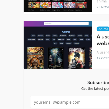
anime
23 NOV
Anime
A us
webs
A user-
12 OCT
Subscribe
Get the latest po