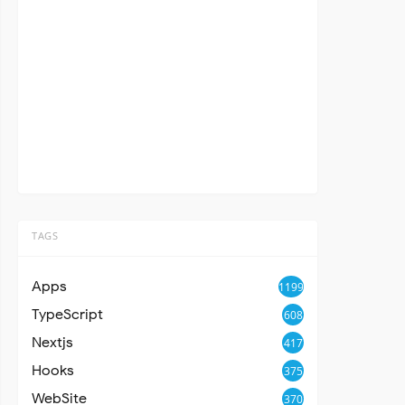
TAGS
Apps
1199
TypeScript
608
Nextjs
417
Hooks
375
WebSite
370