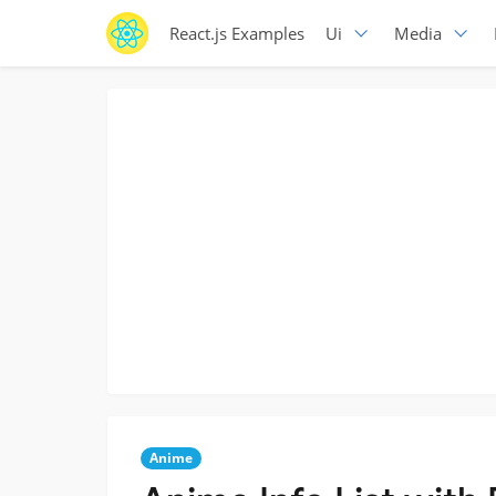
React.js Examples
Ui
Media
Anime