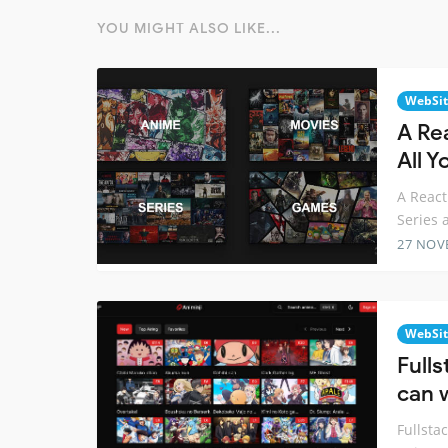
YOU MIGHT ALSO LIKE...
WebSit
A Re
All 
A React
Series
27 NOV
WebSit
Full
can 
Fullsta