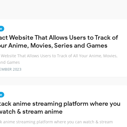
e
act Website That Allows Users to Track of
Your Anime, Movies, Series and Games
 Website That Allows Users to Track of All Your Anime, Movies,
 and Games
EMBER 2023
e
stack anime streaming platform where you
watch & stream anime
ck anime streaming platform where you can watch & stream