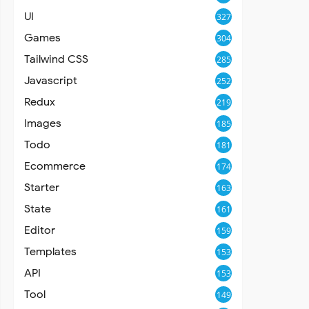
UI
327
Games
304
Tailwind CSS
285
Javascript
252
Redux
219
Images
185
Todo
181
Ecommerce
174
Starter
163
State
161
Editor
159
Templates
153
API
153
Tool
149