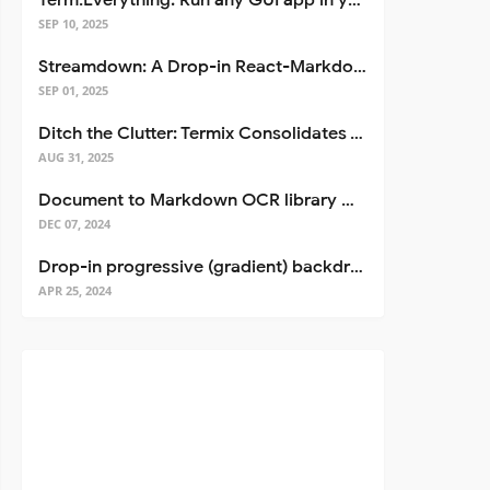
Term.Everything: Run any GUI app in your terminal—even over SSH
SEP 10, 2025
Streamdown: A Drop-in React-Markdown Replacement
SEP 01, 2025
Ditch the Clutter: Termix Consolidates Your Entire Server Workflow into One Self-Hosted Platform
AUG 31, 2025
Document to Markdown OCR library with Llama
DEC 07, 2024
Drop-in progressive (gradient) backdrop blur for React
APR 25, 2024