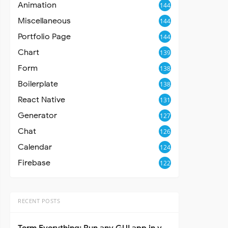
Animation
144
Miscellaneous
144
Portfolio Page
144
Chart
139
Form
138
Boilerplate
138
React Native
131
Generator
127
Chat
126
Calendar
124
Firebase
122
RECENT POSTS