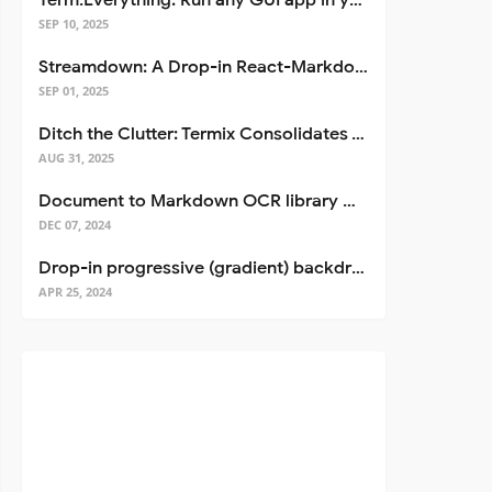
Term.Everything: Run any GUI app in your terminal—even over SSH
SEP 10, 2025
Streamdown: A Drop-in React-Markdown Replacement
SEP 01, 2025
Ditch the Clutter: Termix Consolidates Your Entire Server Workflow into One Self-Hosted Platform
AUG 31, 2025
Document to Markdown OCR library with Llama
DEC 07, 2024
Drop-in progressive (gradient) backdrop blur for React
APR 25, 2024