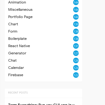
Animation
144
Miscellaneous
144
Portfolio Page
144
Chart
139
Form
138
Boilerplate
138
React Native
131
Generator
127
Chat
126
Calendar
124
Firebase
122
RECENT POSTS