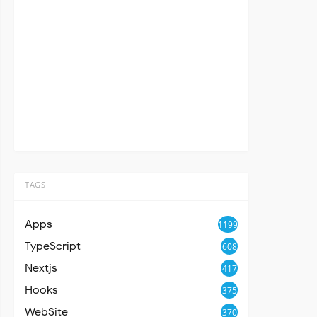
TAGS
Apps
1199
TypeScript
608
Nextjs
417
Hooks
375
WebSite
370