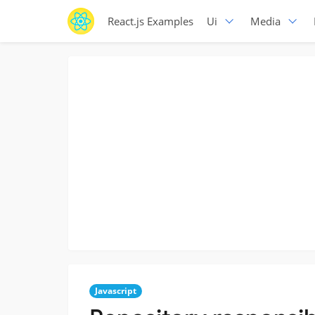
React.js Examples
Ui
Media
Javascript