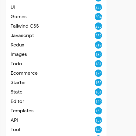
UI
327
Games
304
Tailwind CSS
285
Javascript
252
Redux
219
Images
185
Todo
181
Ecommerce
174
Starter
163
State
161
Editor
159
Templates
153
API
153
Tool
149