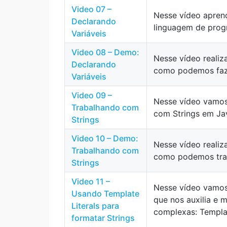
Video 07 –
Nesse vídeo apren
Declarando
linguagem de progr
Variáveis
Video 08 – Demo:
Nesse vídeo reali
Declarando
como podemos faze
Variáveis
Video 09 –
Nesse vídeo vamo
Trabalhando com
com Strings em Ja
Strings
Video 10 – Demo:
Nesse vídeo reali
Trabalhando com
como podemos trab
Strings
Video 11 –
Nesse vídeo vamos
Usando Template
que nos auxilia e 
Literals para
complexas: Templat
formatar Strings