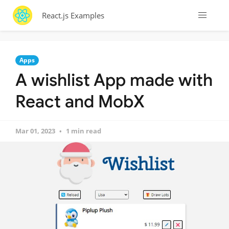
React.js Examples
Apps
A wishlist App made with
React and MobX
Mar 01, 2023
1 min read