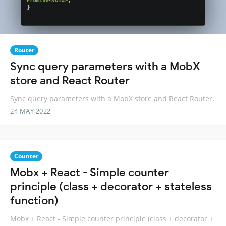
Router
Sync query parameters with a MobX
store and React Router
Sync query parameters with a MobX store and React Router.
24 MAY 2022
Counter
Mobx + React - Simple counter
principle (class + decorator + stateless
function)
Mobx + React - Simple counter principle (class + decorator +